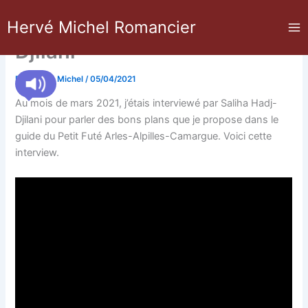
Aller
Interview par Saliha Hadj-
Hervé Michel Romancier
au
contenu
Djilani
Par
Hervé Michel
/
05/04/2021
Au mois de mars 2021, j’étais interviewé par Saliha Hadj-
Djilani pour parler des bons plans que je propose dans le
guide du Petit Futé Arles-Alpilles-Camargue. Voici cette
interview.