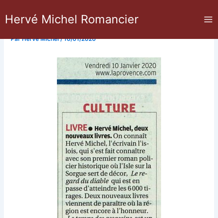
Aller
Le temps des assassins
Hervé Michel Romancier
au
contenu
Par
Hervé Michel
/
10/01/2020