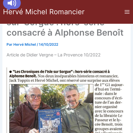
Aller
Les Chroniques de L’Isle-
Hervé Michel Romancier
au
contenu
sur-Sorgue : hors-série
consacré à Alphonse Benoît
Par
Hervé Michel
/
14/10/2022
Article de Didier Vergne – La Provence 10/2022