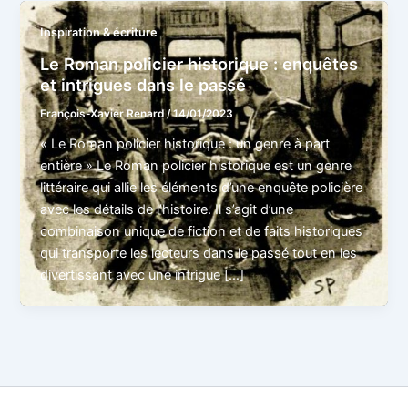
Inspiration & écriture
Le Roman policier historique : enquêtes
et intrigues dans le passé
François-Xavier Renard
/
14/01/2023
« Le Roman policier historique : un genre à part
entière » Le Roman policier historique est un genre
littéraire qui allie les éléments d’une enquête policière
avec les détails de l’histoire. Il s’agit d’une
combinaison unique de fiction et de faits historiques
qui transporte les lecteurs dans le passé tout en les
divertissant avec une intrigue […]